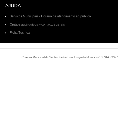
AJUDA
Serviços Municipais - Horário de atendimento ao público
Órgãos autárquicos – contactos gerais
Ficha Técnica
Câmara Municipal de Santa Comba Dão, Largo do Município 13, 3440-337 