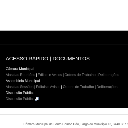
ACESSO
RÁPIDO | DOCUMENTOS
Câmara Municipal
Atas das Reuniões
|
Editais e Avisos
|
Ordens de Trabalho
|
Deliberações
Assembleia Municipal
Atas das Sessões
|
Editais e Avisos
|
Ordens de Trabalho
|
Deliberações
Discussão Pública
Discussão Pública
Câmara Municipal de Santa Comba Dão, Largo do Município 13, 3440-337 